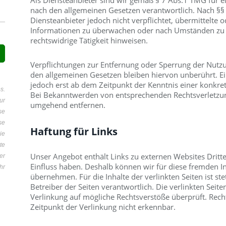
Als Diensteanbieter sind wir gemäß § 7 Abs.1 TMG für ei
nach den allgemeinen Gesetzen verantwortlich. Nach §§ 
Diensteanbieter jedoch nicht verpflichtet, übermittelte 
Informationen zu überwachen oder nach Umständen zu f
rechtswidrige Tätigkeit hinweisen.
Verpflichtungen zur Entfernung oder Sperrung der Nutz
den allgemeinen Gesetzen bleiben hiervon unberührt. Ei
jedoch erst ab dem Zeitpunkt der Kenntnis einer konkre
s.
Bei Bekanntwerden von entsprechenden Rechtsverletzun
r
umgehend entfernen.
se
se
Haftung für Links
ie
te
Unser Angebot enthält Links zu externen Websites Dritter
er
Einfluss haben. Deshalb können wir für diese fremden I
hr
übernehmen. Für die Inhalte der verlinkten Seiten ist ste
Betreiber der Seiten verantwortlich. Die verlinkten Sei
Verlinkung auf mögliche Rechtsverstöße überprüft. Rech
Zeitpunkt der Verlinkung nicht erkennbar.