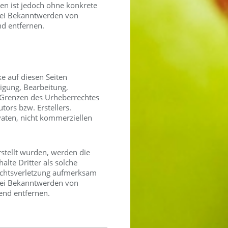
ten ist jedoch ohne konkrete
 Bei Bekanntwerden von
d entfernen.
ke auf diesen Seiten
igung, Bearbeitung,
 Grenzen des Urheberrechtes
tors bzw. Erstellers.
vaten, nicht kommerziellen
rstellt wurden, werden die
lte Dritter als solche
rechtsverletzung aufmerksam
Bei Bekanntwerden von
end entfernen.